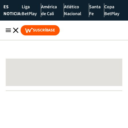
ES
Liga
América
Atlético
Santa
Copa
NOTICIA:
BetPlay
de Cali
Nacional
Fe
BetPlay
SUSCRÍBASE