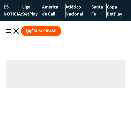
ES
Liga
América
Atlético
Santa
Copa
NOTICIA:
BetPlay
de Cali
Nacional
Fe
BetPlay
SUSCRÍBASE