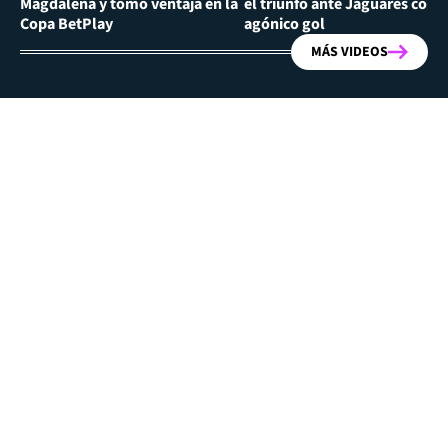
Magdalena y tomó ventaja en la
el triunfo ante Jaguares con
Copa BetPlay
agónico gol
MÁS VIDEOS