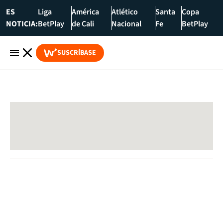
ES
Liga
América
Atlético
Santa
Copa
NOTICIA:
BetPlay
de Cali
Nacional
Fe
BetPlay
SUSCRÍBASE