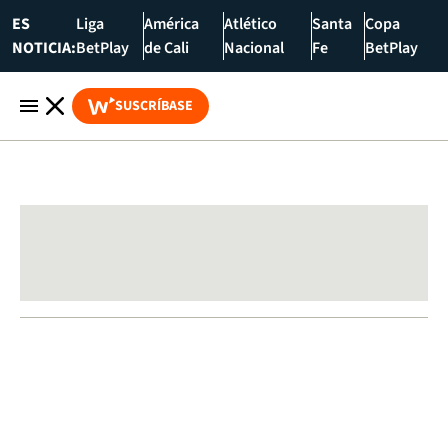
ES
Liga
América
Atlético
Santa
Copa
NOTICIA:
BetPlay
de Cali
Nacional
Fe
BetPlay
SUSCRÍBASE