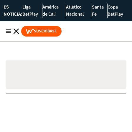
ES
Liga
América
Atlético
Santa
Copa
NOTICIA:
BetPlay
de Cali
Nacional
Fe
BetPlay
SUSCRÍBASE