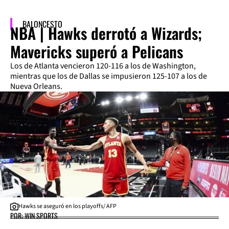
BALONCESTO
NBA | Hawks derrotó a Wizards;
Mavericks superó a Pelicans
Los de Atlanta vencieron 120-116 a los de Washington,
mientras que los de Dallas se impusieron 125-107 a los de
Nueva Orleans.
Hawks se aseguró en los playoffs/ AFP
POR: WIN SPORTS