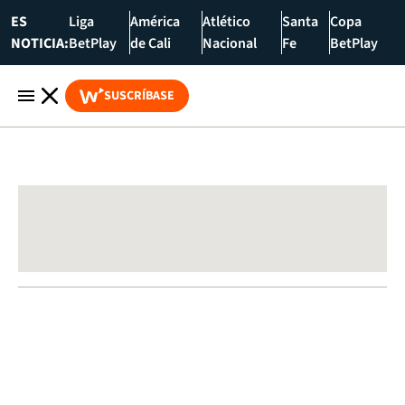
ES
Liga
América
Atlético
Santa
Copa
NOTICIA:
BetPlay
de Cali
Nacional
Fe
BetPlay
SUSCRÍBASE