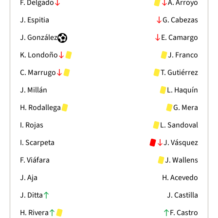
F. Delgado
A. Arroyo
J. Espitia
G. Cabezas
J. González
E. Camargo
K. Londoño
J. Franco
C. Marrugo
T. Gutiérrez
J. Millán
L. Haquín
H. Rodallega
G. Mera
I. Rojas
L. Sandoval
I. Scarpeta
J. Vásquez
F. Viáfara
J. Wallens
J. Aja
H. Acevedo
J. Ditta
J. Castilla
H. Rivera
F. Castro