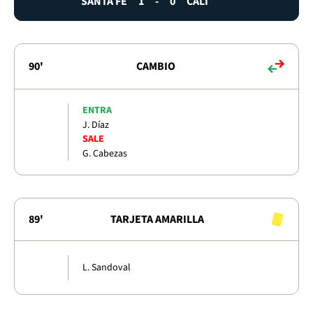
SANTA FE
1
-
0
CALI
90'
CAMBIO
ENTRA
J. Díaz
SALE
G. Cabezas
89'
TARJETA AMARILLA
L. Sandoval