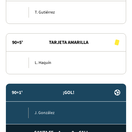
T. Gutiérrez
90+5'
TARJETA AMARILLA
L. Haquín
90+1'
¡GOL!
J. González