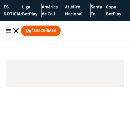
ES
Liga
América
Atlético
Santa
Copa
NOTICIA:
BetPlay
de Cali
Nacional
Fe
BetPlay
SUSCRÍBASE