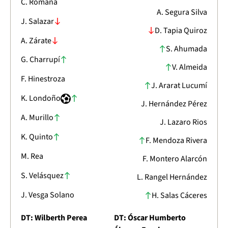
C. Romaña
A. Segura Silva
J. Salazar
D. Tapia Quiroz
A. Zárate
S. Ahumada
G. Charrupí
V. Almeida
F. Hinestroza
J. Ararat Lucumí
K. Londoño
J. Hernández Pérez
A. Murillo
J. Lazaro Rios
K. Quinto
F. Mendoza Rivera
M. Rea
F. Montero Alarcón
S. Velásquez
L. Rangel Hernández
J. Vesga Solano
H. Salas Cáceres
DT: Wilberth Perea
DT: Óscar Humberto