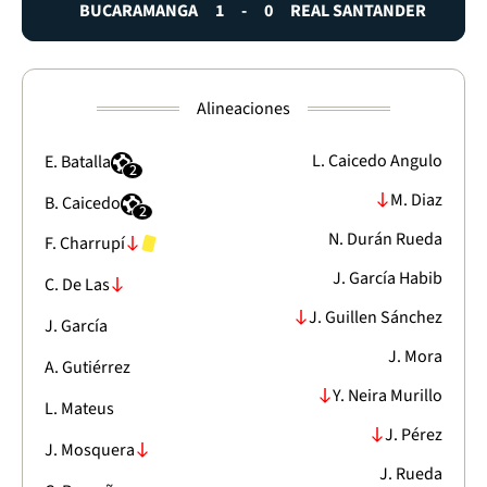
BUCARAMANGA
1
-
0
REAL SANTANDER
Alineaciones
L. Caicedo Angulo
E. Batalla
2
M. Diaz
B. Caicedo
2
N. Durán Rueda
F. Charrupí
J. García Habib
C. De Las
J. Guillen Sánchez
J. García
J. Mora
A. Gutiérrez
Y. Neira Murillo
L. Mateus
J. Pérez
J. Mosquera
J. Rueda