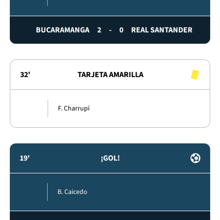
BUCARAMANGA
2
-
0
REAL SANTANDER
32'
TARJETA AMARILLA
F. Charrupí
19'
¡GOL!
B. Caicedo