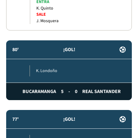
ENTRA
K. Quinto
SALE
J. Mosquera
80'
¡GOL!
K. Londoño
BUCARAMANGA
5
-
0
REAL SANTANDER
77'
¡GOL!