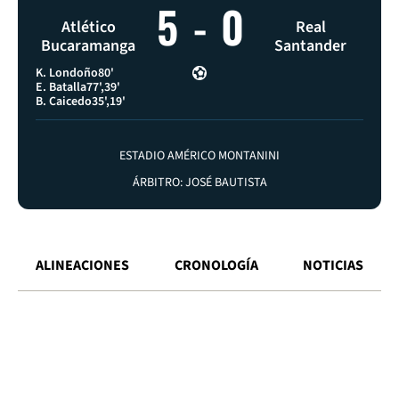
5
-
0
Atlético
Real
Bucaramanga
Santander
K. Londoño
80'
E. Batalla
77'
39'
B. Caicedo
35'
19'
ESTADIO AMÉRICO MONTANINI
ÁRBITRO: JOSÉ BAUTISTA
ALINEACIONES
CRONOLOGÍA
NOTICIAS