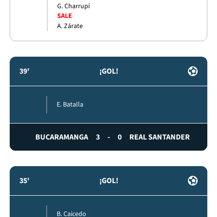
G. Charrupí
SALE
A. Zárate
39'
¡GOL!
E. Batalla
BUCARAMANGA
3
-
0
REAL SANTANDER
35'
¡GOL!
B. Caicedo