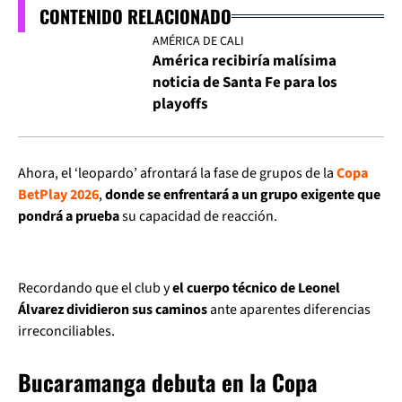
CONTENIDO RELACIONADO
AMÉRICA DE CALI
América recibiría malísima
noticia de Santa Fe para los
playoffs
Ahora, el ‘leopardo’ afrontará la fase de grupos de la
Copa
BetPlay 2026
,
donde se enfrentará a un grupo exigente que
pondrá a prueba
su capacidad de reacción.
Recordando que el club y
el cuerpo técnico de Leonel
Álvarez dividieron sus caminos
ante aparentes diferencias
irreconciliables.
Bucaramanga debuta en la Copa