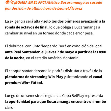
😳🐆 ¡BOMBA EN EL FPC! Atlético Bucaramanga se sacude
por decisión de última hora de Leonel Álvarez
La exigencia será alta y
solo los dos primeros avanzarán a la
ronda de octavos de final
, lo que obliga a Bucaramanga a
cambiar su nivel en un torneo donde cada error pesa.
El debut del conjunto 'leopardo' será en condición de local
ante Real Santander, el jueves 7 de mayo a partir de las 8:00
de la noche
, en el estadio Américo Montanini.
El choque santandereano lo podrás disfrutar a través de la
plataforma de streaming Win Play
y sintonizando
el canal
premium Win+ Fútbol.
Luego de un semestre irregular, la Copa BetPlay representa
la
oportunidad para que Bucaramanga encuentre un rumbo
claro.