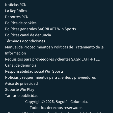
Noticias RCN
La República
Deportes RCN
Política de cookies
Políticas generales SAGRILAFT Win Sports
Políticas canal de denuncia
Términos y condiciones
Manual de Procedimientos y Políticas de Tratamiento de la
Información
Requisitos para proveedores y clientes SAGRILAFT-PTEE
Canal de denuncia
Responsabilidad social Win Sports
Noticias y requerimientos para clientes y proveedores
Aviso de privacidad
Soporte Win Play
Tarifario publicidad
Copyright© 2026, Bogotá - Colombia.
Todos los derechos reservados.