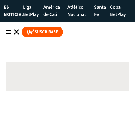
ES
Liga
América
Atlético
Santa
Copa
NOTICIA:
BetPlay
de Cali
Nacional
Fe
BetPlay
SUSCRÍBASE