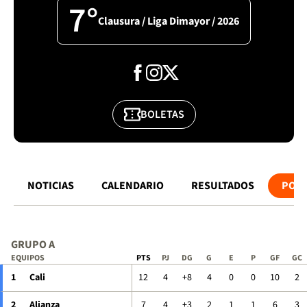
7°
Clausura / Liga Dimayor / 2026
BOLETAS
NOTICIAS
CALENDARIO
RESULTADOS
POSI
GRUPO A
EQUIPOS
PTS
PJ
DG
G
E
P
GF
GC
1
Cali
12
4
+8
4
0
0
10
2
2
Alianza
7
4
+3
2
1
1
6
3