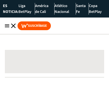
ES
Liga
América
Atlético
Santa
Copa
NOTICIA:
BetPlay
de Cali
Nacional
Fe
BetPlay
SUSCRÍBASE