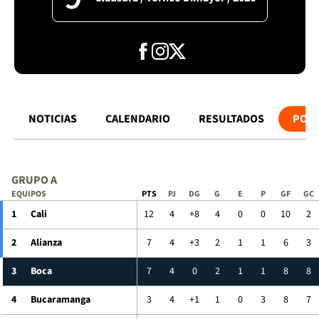
NOTICIAS
CALENDARIO
RESULTADOS
POSI
GRUPO A
EQUIPOS
PTS
PJ
DG
G
E
P
GF
GC
1
Cali
12
4
+8
4
0
0
10
2
2
Alianza
7
4
+3
2
1
1
6
3
3
Boca
7
4
0
2
1
1
8
8
4
Bucaramanga
3
4
+1
1
0
3
8
7