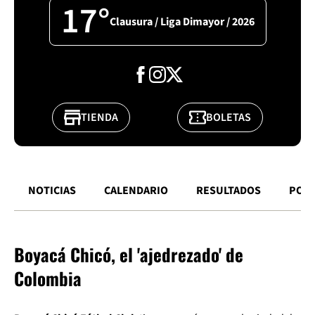
17°
Clausura / Liga Dimayor / 2026
TIENDA
BOLETAS
NOTICIAS
CALENDARIO
RESULTADOS
POSI
Boyacá Chicó, el 'ajedrezado' de
Colombia