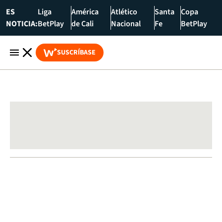
ES
Liga
América
Atlético
Santa
Copa
NOTICIA:
BetPlay
de Cali
Nacional
Fe
BetPlay
SUSCRÍBASE