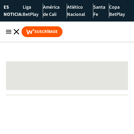
ES
Liga
América
Atlético
Santa
Copa
NOTICIA:
BetPlay
de Cali
Nacional
Fe
BetPlay
SUSCRÍBASE