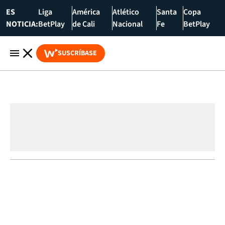
ES
Liga
América
Atlético
Santa
Copa
NOTICIA:
BetPlay
de Cali
Nacional
Fe
BetPlay
SUSCRÍBASE