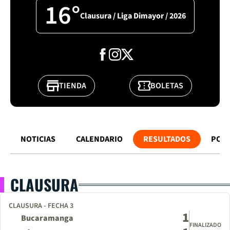
16°
Clausura / Liga Dimayor / 2026
TIENDA
BOLETAS
NOTICIAS
CALENDARIO
RESULTADOS
POSI
CLAUSURA
CLAUSURA - FECHA 3
1
Bucaramanga
FINALIZADO