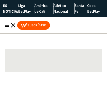
ES
Liga
América
Atlético
Santa
Copa
NOTICIA:
BetPlay
de Cali
Nacional
Fe
BetPlay
SUSCRÍBASE