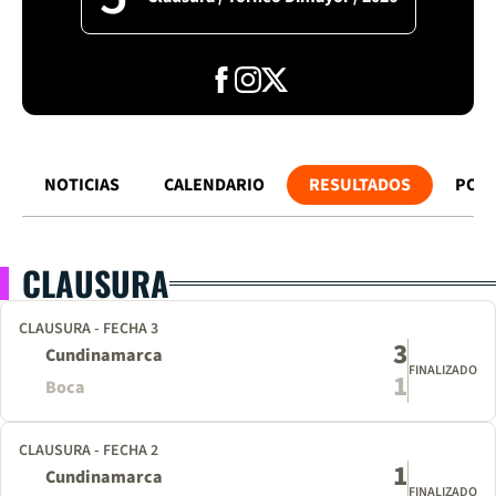
NOTICIAS
CALENDARIO
RESULTADOS
POSI
CLAUSURA
CLAUSURA - FECHA 3
3
Cundinamarca
FINALIZADO
1
Boca
CLAUSURA - FECHA 2
1
Cundinamarca
FINALIZADO