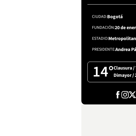
Bogotá
CIUDAD
20 de ene
FUNDACIÓN
Metropolitan
ESTADIO
Andrea P
PRESIDENTE
14°
Clausura /
Dimayor / 