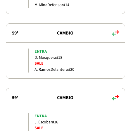
M. Mina
Defensor
#14
59'
CAMBIO
ENTRA
D. Mosquera
#18
SALE
A. Ramos
Delantero
#20
59'
CAMBIO
ENTRA
J. Escobar
#36
SALE