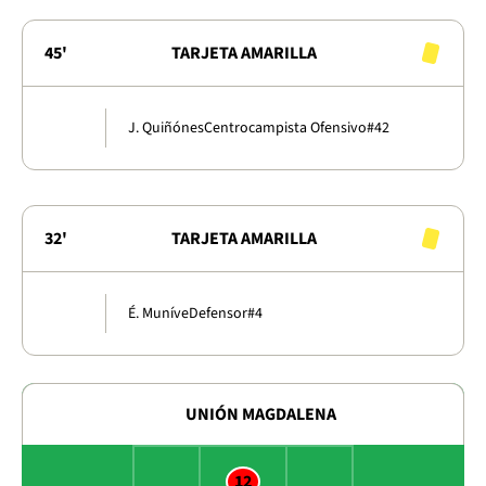
45'
TARJETA AMARILLA
J. Quiñónes
Centrocampista Ofensivo
#42
32'
TARJETA AMARILLA
É. Muníve
Defensor
#4
UNIÓN MAGDALENA
12