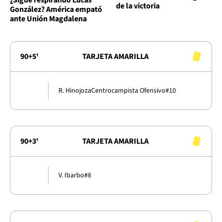
de la victoria
González? América empató
ante Unión Magdalena
90+5'
TARJETA AMARILLA
R. Hinojoza
Centrocampista Ofensivo
#10
90+3'
TARJETA AMARILLA
V. Ibarbo
#8