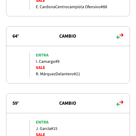
SALE
E. Cardona
Centrocampista Ofensivo
#88
64'
CAMBIO
ENTRA
I. Camargo
#9
SALE
R. Márquez
Delantero
#21
59'
CAMBIO
ENTRA
J. García
#15
SALE