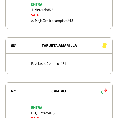
ENTRA
J. Mercado
#28
SALE
A. Mejía
Centrocampista
#13
68'
TARJETA AMARILLA
E. Velasco
Defensor
#21
67'
CAMBIO
ENTRA
D. Quintero
#25