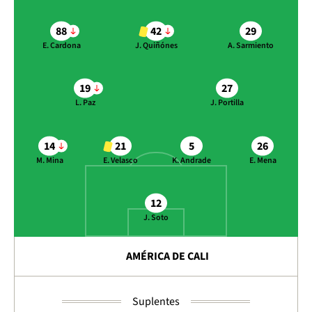
88
42
29
E. Cardona
J. Quiñónes
A. Sarmiento
19
27
L. Paz
J. Portilla
14
21
5
26
M. Mina
E. Velasco
K. Andrade
E. Mena
12
J. Soto
AMÉRICA DE CALI
Suplentes