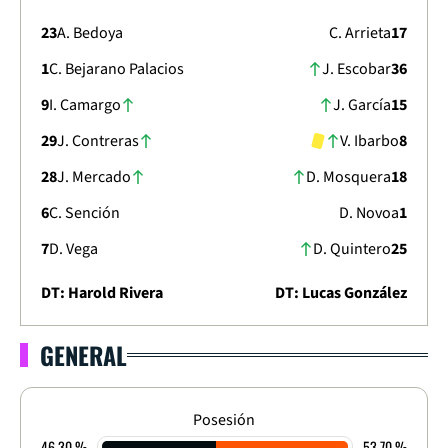
23
A. Bedoya
C. Arrieta
17
1
C. Bejarano Palacios
J. Escobar
36
9
I. Camargo
J. García
15
29
J. Contreras
V. Ibarbo
8
28
J. Mercado
D. Mosquera
18
6
C. Sención
D. Novoa
1
7
D. Vega
D. Quintero
25
DT: Harold Rivera
DT: Lucas González
GENERAL
LIGA DIMAYOR 2023
CLAUSURA - FECHA 2
0
-
0
Posesión
46.30 %
53.70 %