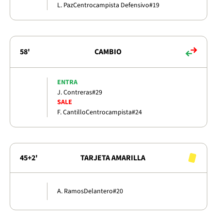
L. Paz
Centrocampista Defensivo
#19
58'
CAMBIO
ENTRA
J. Contreras
#29
SALE
F. Cantillo
Centrocampista
#24
45+2'
TARJETA AMARILLA
A. Ramos
Delantero
#20