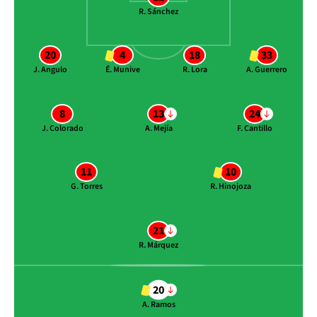
R. Sánchez
20
4
18
33
J. Angulo
É. Munive
R. Lora
A. Guerrero
8
13
24
J. Colorado
A. Mejía
F. Cantillo
11
10
G. Torres
R. Hinojoza
21
R. Márquez
20
A. Ramos