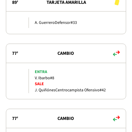
89'
TARJETA AMARILLA
A. Guerrero
Defensor
#33
77'
CAMBIO
ENTRA
V. Ibarbo
#8
SALE
J. Quiñónes
Centrocampista Ofensivo
#42
77'
CAMBIO