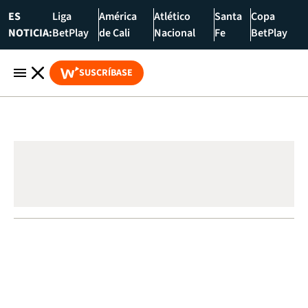
ES
Liga
América
Atlético
Santa
Copa
NOTICIA:
BetPlay
de Cali
Nacional
Fe
BetPlay
SUSCRÍBASE