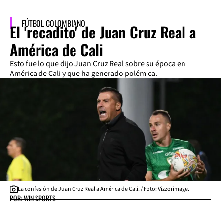
FÚTBOL COLOMBIANO
El 'recadito' de Juan Cruz Real a
América de Cali
Esto fue lo que dijo Juan Cruz Real sobre su época en
América de Cali y que ha generado polémica.
La confesión de Juan Cruz Real a América de Cali. / Foto: Vizzorimage.
POR: WIN SPORTS