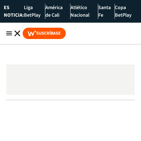
ES
Liga
América
Atlético
Santa
Copa
NOTICIA:
BetPlay
de Cali
Nacional
Fe
BetPlay
SUSCRÍBASE