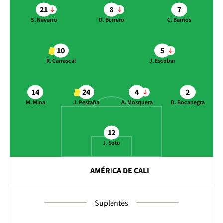
21
8
7
S. Navarro
D. Borrero
C. Barrios
10
5
R. Carrascal
J. Escobar
14
24
4
2
M. Mina
J. Pestaña
A. Mosquera
D. Bocanegra
12
J. Soto
AMÉRICA DE CALI
Suplentes