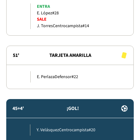
ENTRA
E. López
#28
SALE
J. Torres
Centrocampista
#14
51'
TARJETA AMARILLA
E. Perlaza
Defensor
#22
45+4'
¡GOL!
Y. Velásquez
Centrocampista
#20