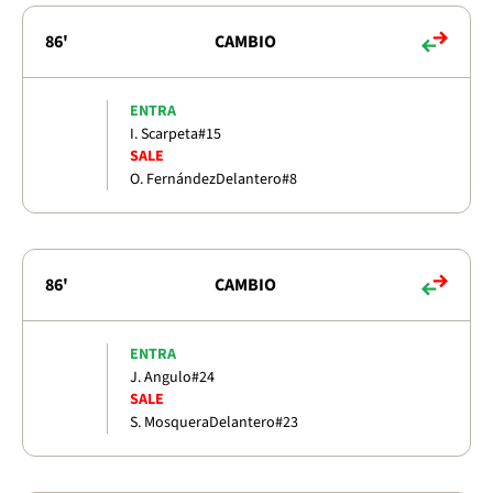
86'
CAMBIO
ENTRA
I. Scarpeta
#15
SALE
O. Fernández
Delantero
#8
86'
CAMBIO
ENTRA
J. Angulo
#24
SALE
S. Mosquera
Delantero
#23