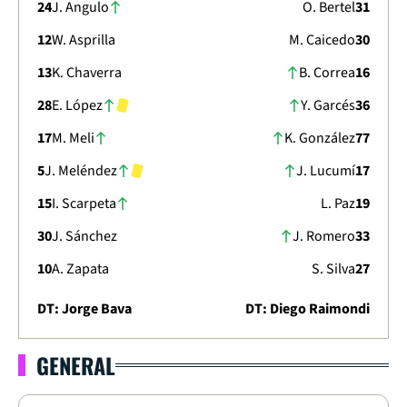
24
J. Angulo
O. Bertel
31
12
W. Asprilla
M. Caicedo
30
13
K. Chaverra
B. Correa
16
28
E. López
Y. Garcés
36
17
M. Meli
K. González
77
5
J. Meléndez
J. Lucumí
17
15
I. Scarpeta
L. Paz
19
30
J. Sánchez
J. Romero
33
10
A. Zapata
S. Silva
27
DT: Jorge Bava
DT: Diego Raimondi
GENERAL
LIGA DIMAYOR 2025
CLAUSURA - FECHA 5