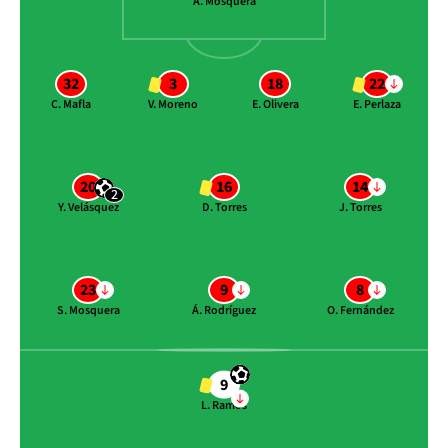
A. Mosquera
32
3
18
22
C. Mafla
V. Moreno
E. Olivera
E. Perlaza
20
16
14
2
Y. Velásquez
D. Torres
J. Torres
23
9
8
S. Mosquera
Á. Rodríguez
O. Fernández
9
L. Ramos