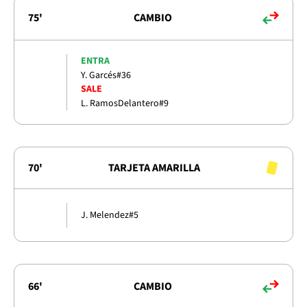
75'
CAMBIO
ENTRA
Y. Garcés
#36
SALE
L. Ramos
Delantero
#9
70'
TARJETA AMARILLA
J. Melendez
#5
66'
CAMBIO