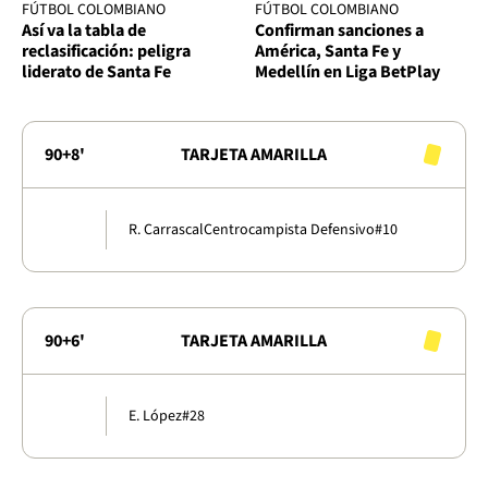
FÚTBOL COLOMBIANO
FÚTBOL COLOMBIANO
Así va la tabla de
Confirman sanciones a
reclasificación: peligra
América, Santa Fe y
liderato de Santa Fe
Medellín en Liga BetPlay
90+8'
TARJETA AMARILLA
R. Carrascal
Centrocampista Defensivo
#10
90+6'
TARJETA AMARILLA
E. López
#28