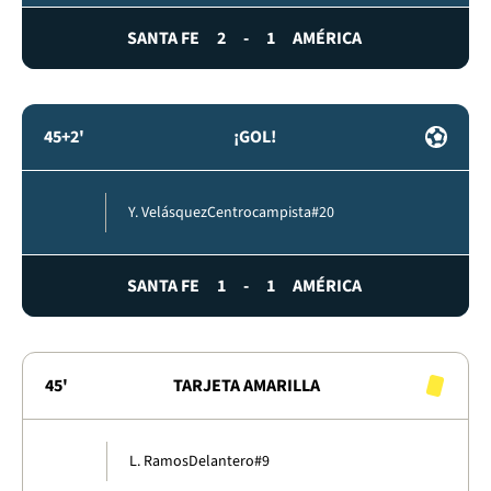
SANTA FE
2
-
1
AMÉRICA
45+2'
¡GOL!
Y. Velásquez
Centrocampista
#20
SANTA FE
1
-
1
AMÉRICA
45'
TARJETA AMARILLA
L. Ramos
Delantero
#9