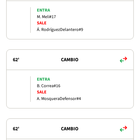
ENTRA
M. Meli
#17
SALE
Á. Rodríguez
Delantero
#9
62'
CAMBIO
ENTRA
B. Correa
#16
SALE
A. Mosquera
Defensor
#4
62'
CAMBIO