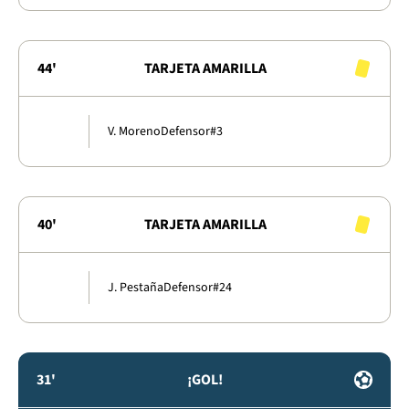
44'
TARJETA AMARILLA
V. Moreno
Defensor
#3
40'
TARJETA AMARILLA
J. Pestaña
Defensor
#24
31'
¡GOL!