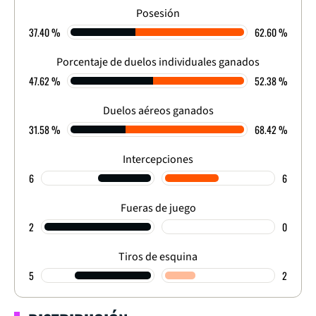
2
-
1
Posesión
37.40 %
62.60 %
FINALIZADO
Porcentaje de duelos individuales ganados
47.62 %
52.38 %
Duelos aéreos ganados
31.58 %
68.42 %
Intercepciones
6
6
Fueras de juego
2
0
Tiros de esquina
5
2