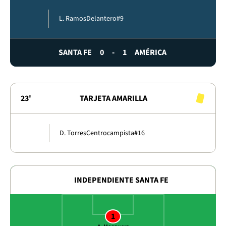
L. Ramos
Delantero
#9
SANTA FE
0
-
1
AMÉRICA
23'
TARJETA AMARILLA
D. Torres
Centrocampista
#16
INDEPENDIENTE SANTA FE
1