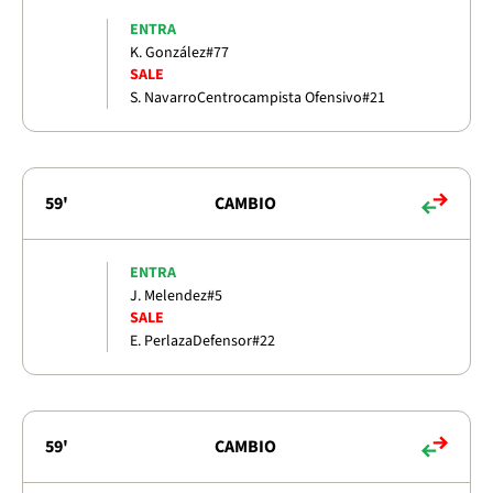
ENTRA
K. González
#77
SALE
S. Navarro
Centrocampista Ofensivo
#21
59'
CAMBIO
ENTRA
J. Melendez
#5
SALE
E. Perlaza
Defensor
#22
59'
CAMBIO