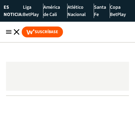
ES
Liga
América
Atlético
Santa
Copa
NOTICIA:
BetPlay
de Cali
Nacional
Fe
BetPlay
SUSCRÍBASE