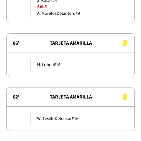
J. Rosa
#24
SALE
A. Morelos
Delantero
#9
86'
TARJETA AMARILLA
H. Loboa
#16
82'
TARJETA AMARILLA
W. Tesillo
Defensor
#16