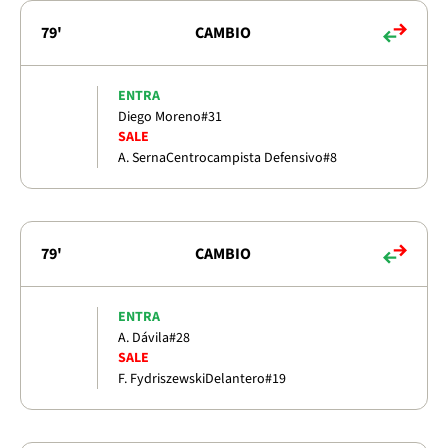
79'
CAMBIO
ENTRA
Diego Moreno
#31
SALE
A. Serna
Centrocampista Defensivo
#8
79'
CAMBIO
ENTRA
A. Dávila
#28
SALE
F. Fydriszewski
Delantero
#19