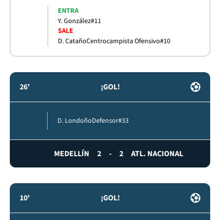
ENTRA
Y. González
#11
SALE
D. Cataño
Centrocampista Ofensivo
#10
26'
¡GOL!
D. Londoño
Defensor
#33
MEDELLÍN
2
-
2
ATL. NACIONAL
10'
¡GOL!