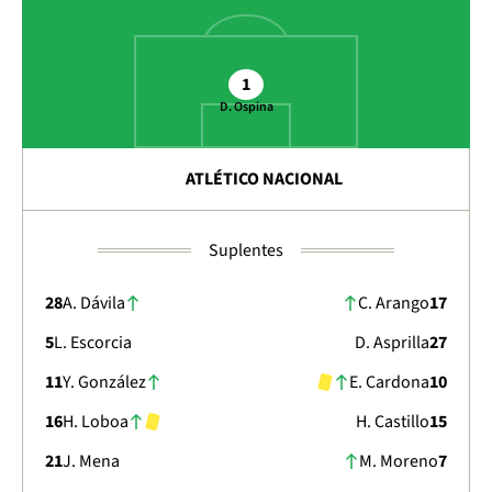
1
D. Ospina
ATLÉTICO NACIONAL
Suplentes
28
A. Dávila
C. Arango
17
5
L. Escorcia
D. Asprilla
27
11
Y. González
E. Cardona
10
16
H. Loboa
H. Castillo
15
21
J. Mena
M. Moreno
7