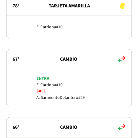
78'
TARJETA AMARILLA
E. Cardona
#10
67'
CAMBIO
ENTRA
E. Cardona
#10
SALE
A. Sarmiento
Delantero
#29
66'
CAMBIO