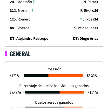
20
J. Montaño
N. Parra
3
31
D. Moreno
E. Rivero
26
12
S. Romero
J. Rosa
24
88
J. Viveros
S. Velásquez
33
DT: Alejandro Restrepo
DT: Diego Arias
GENERAL
LIGA DIMAYOR 2026
APERTURA - FECHA 16
2
-
3
Posesión
41.70 %
58.30 %
FINALIZADO
Porcentaje de duelos individuales ganados
58.49 %
41.51 %
Duelos aéreos ganados