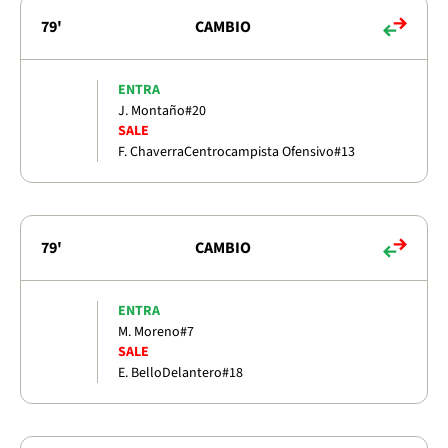
79'
CAMBIO
ENTRA
J. Montaño
#20
SALE
F. Chaverra
Centrocampista Ofensivo
#13
79'
CAMBIO
ENTRA
M. Moreno
#7
SALE
E. Bello
Delantero
#18