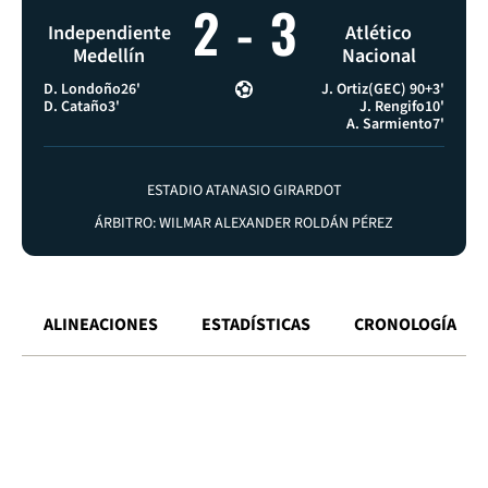
2
-
3
Independiente
Atlético
Medellín
Nacional
D. Londoño
26'
J. Ortiz
(GEC) 90+3'
D. Cataño
3'
J. Rengifo
10'
A. Sarmiento
7'
ESTADIO ATANASIO GIRARDOT
ÁRBITRO: WILMAR ALEXANDER ROLDÁN PÉREZ
ALINEACIONES
ESTADÍSTICAS
CRONOLOGÍA