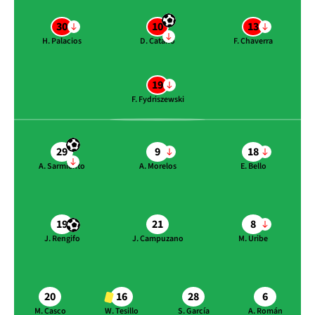
30
10
13
H. Palacios
D. Cataño
F. Chaverra
19
F. Fydriszewski
29
9
18
A. Sarmiento
A. Morelos
E. Bello
19
21
8
J. Rengifo
J. Campuzano
M. Uribe
20
16
28
6
M. Casco
W. Tesillo
S. García
A. Román