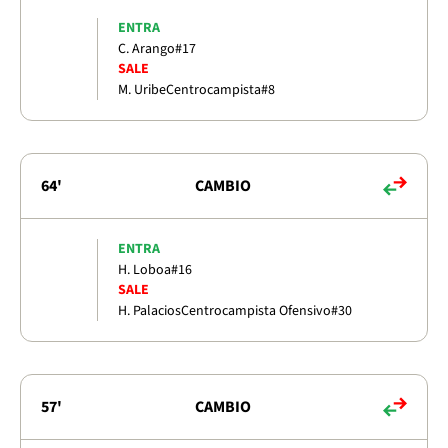
ENTRA
C. Arango
#17
SALE
M. Uribe
Centrocampista
#8
64'
CAMBIO
ENTRA
H. Loboa
#16
SALE
H. Palacios
Centrocampista Ofensivo
#30
57'
CAMBIO