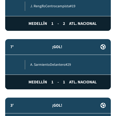
J. Rengifo
Centrocampista
#19
MEDELLÍN
1
-
2
ATL. NACIONAL
7'
¡GOL!
A. Sarmiento
Delantero
#29
MEDELLÍN
1
-
1
ATL. NACIONAL
3'
¡GOL!