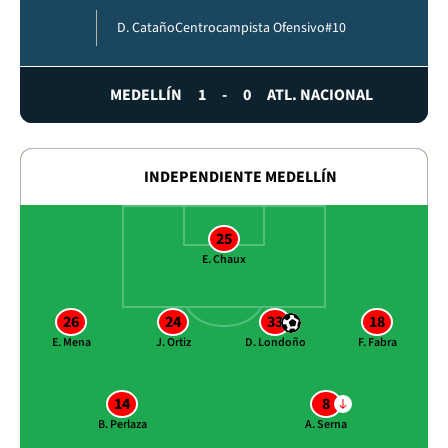
D. Cataño
Centrocampista Ofensivo
#10
MEDELLÍN
1
-
0
ATL. NACIONAL
INDEPENDIENTE MEDELLÍN
25
E. Chaux
26
24
33
18
E. Mena
J. Ortiz
D. Londoño
F. Fabra
14
8
B. Perlaza
A. Serna