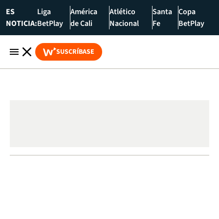
ES
Liga
América
Atlético
Santa
Copa
NOTICIA:
BetPlay
de Cali
Nacional
Fe
BetPlay
SUSCRÍBASE