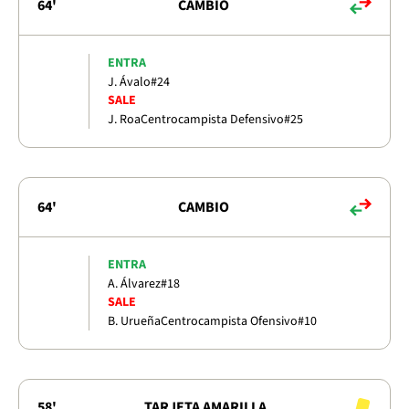
64'
CAMBIO
ENTRA
J. Ávalo
#24
SALE
J. Roa
Centrocampista Defensivo
#25
64'
CAMBIO
ENTRA
A. Álvarez
#18
SALE
B. Urueña
Centrocampista Ofensivo
#10
58'
TARJETA AMARILLA