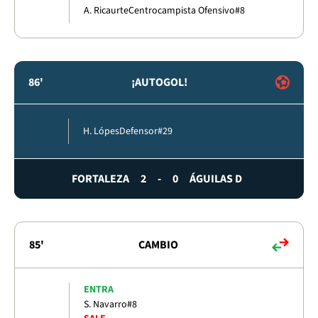
A. Ricaurte
Centrocampista Ofensivo
#8
86'
¡AUTOGOL!
H. Lópes
Defensor
#29
FORTALEZA
2
-
0
ÁGUILAS D
85'
CAMBIO
ENTRA
S. Navarro
#8