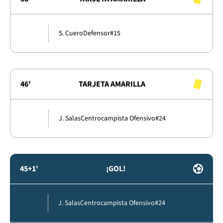
S. Cuero
Defensor
#15
46'
TARJETA AMARILLA
J. Salas
Centrocampista Ofensivo
#24
45+1'
¡GOL!
J. Salas
Centrocampista Ofensivo
#24