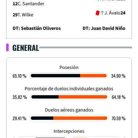
12
C. Santander
J. Ávalo
24
29
T. Wilke
DT: Sebastián Oliveros
DT: Juan David Niño
GENERAL
LIGA DIMAYOR 2026
APERTURA - FECHA 17
2
-
0
Posesión
65.10 %
34.90 %
FINALIZADO
Porcentaje de duelos individuales ganados
35.82 %
64.18 %
Duelos aéreos ganados
29.41 %
70.59 %
Intercepciones