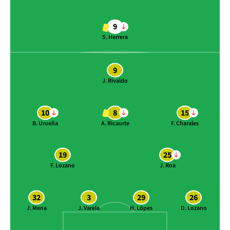
9
S. Herrera
9
J. Rivaldo
10
8
15
B. Urueña
A. Ricaurte
F. Charales
19
25
F. Lozano
J. Roa
32
3
29
26
J. Mena
J. Varela
H. Lópes
D. Lozano