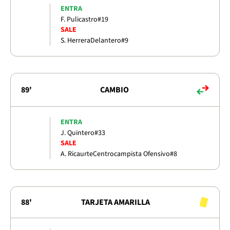
ENTRA
F. Pulicastro
#19
SALE
S. Herrera
Delantero
#9
89'
CAMBIO
ENTRA
J. Quintero
#33
SALE
A. Ricaurte
Centrocampista Ofensivo
#8
88'
TARJETA AMARILLA