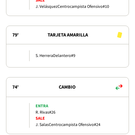
SALE
J. Velásquez
Centrocampista Ofensivo
#10
79'
TARJETA AMARILLA
S. Herrera
Delantero
#9
74'
CAMBIO
ENTRA
R. Rivas
#26
SALE
J. Salas
Centrocampista Ofensivo
#24