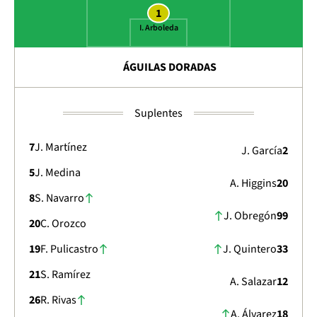
1
I. Arboleda
ÁGUILAS DORADAS
Suplentes
7
J. Martínez
J. García
2
5
J. Medina
A. Higgins
20
8
S. Navarro
J. Obregón
99
20
C. Orozco
J. Quintero
33
19
F. Pulicastro
21
S. Ramírez
A. Salazar
12
26
R. Rivas
A. Álvarez
18