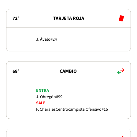
72'
TARJETA ROJA
J. Ávalo
#24
68'
CAMBIO
ENTRA
J. Obregón
#99
SALE
F. Charales
Centrocampista Ofensivo
#15