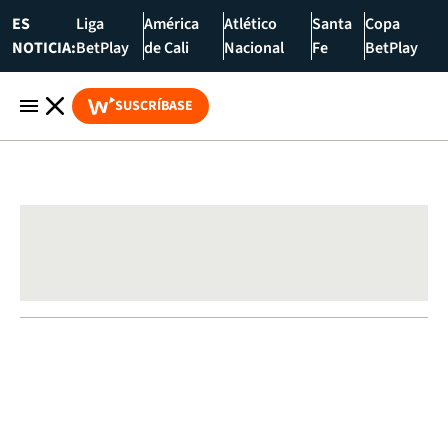
ES
Liga
América
Atlético
Santa
Copa
NOTICIA:
BetPlay
de Cali
Nacional
Fe
BetPlay
SUSCRÍBASE