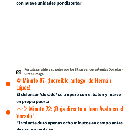
con nueve unidades por disputar
Fortaleza ratifica su pelea por los 8 tras vencer a Águilas Doradas
-
VizzorImage
⚽ Minuto 87: ¡Increíble autogol de Hernán
Lópes!
El defensor 'dorado' se tropezó con el balón y marcó
en propia puerta
⚠️🦅 Minuto 72: ¡Roja directa a Juan Ávalo en el
'dorado'!
El volante duró apenas ocho minutos en campo antes