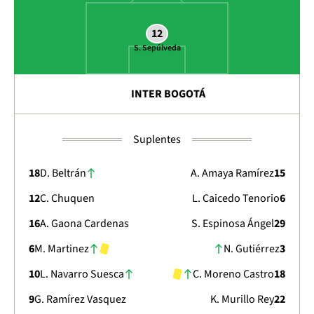
12
S. Sepúlveda
INTER BOGOTÁ
Suplentes
18
D. Beltrán
A. Amaya Ramírez
15
12
C. Chuquen
L. Caicedo Tenorio
6
16
A. Gaona Cardenas
S. Espinosa Ángel
29
6
M. Martinez
N. Gutiérrez
3
10
L. Navarro Suesca
C. Moreno Castro
18
9
G. Ramírez Vasquez
K. Murillo Rey
22