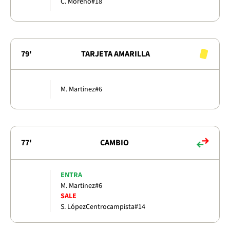
C. Moreno
#18
79'
TARJETA AMARILLA
M. Martinez
#6
77'
CAMBIO
ENTRA
M. Martinez
#6
SALE
S. López
Centrocampista
#14