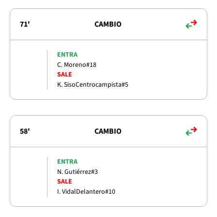
71'
CAMBIO
ENTRA
C. Moreno
#18
SALE
K. Siso
Centrocampista
#5
58'
CAMBIO
ENTRA
N. Gutiérrez
#3
SALE
I. Vidal
Delantero
#10