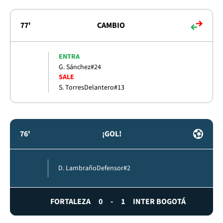
77'
CAMBIO
ENTRA
G. Sánchez
#24
SALE
S. Torres
Delantero
#13
76'
¡GOL!
D. Lambraño
Defensor
#2
FORTALEZA
0
-
1
INTER BOGOTÁ