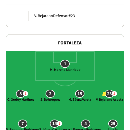
V. Bejarano
Defensor
#23
FORTALEZA
1
M. Moreno Manrique
8
2
15
23
C. Godoy Martinez
S. Bohórquez
M. Sáenz Varela
V. Bejarano Acosta
7
14
4
25
D. Perdomo Rodríguez
S. López Castiblanco
J. Fonseca Rodríguez
I. de la