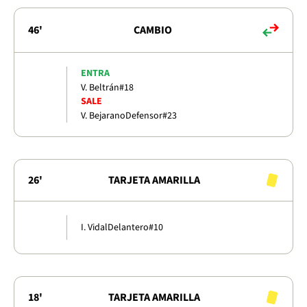
46'
CAMBIO
ENTRA
V. Beltrán
#18
SALE
V. Bejarano
Defensor
#23
26'
TARJETA AMARILLA
I. Vidal
Delantero
#10
18'
TARJETA AMARILLA