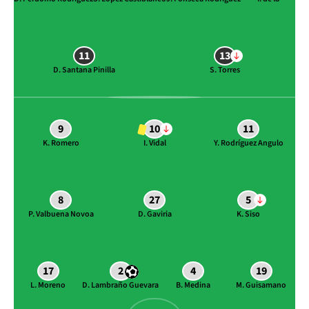
11
13
D. Santana Pinilla
S. Torres
9
10
11
K. Romero
I. Vidal
Y. Rodríguez Angulo
8
27
5
P. Valbuena Novoa
D. Gaviria
K. Siso
17
2
4
19
L. Moreno
D. Lambraño Guevara
B. Medina
M. Guisamano