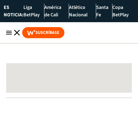
ES
Liga
América
Atlético
Santa
Copa
NOTICIA:
BetPlay
de Cali
Nacional
Fe
BetPlay
SUSCRÍBASE