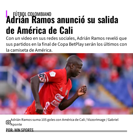
FÚTBOL COLOMBIANO
Adrián Ramos anunció su salida
de América de Cali
Con un video en sus redes sociales, Adrián Ramos reveló que
sus partidos en la final de Copa BetPlay serán los últimos con
la camiseta de América.
Adrián Ramos suma 105 goles con América de Cali / VizzorImage / Gabriel
Aponte
POR: WIN SPORTS