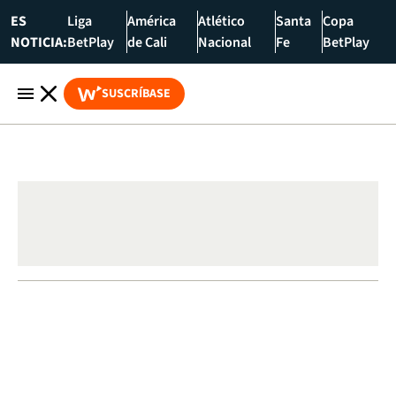
ES
Liga
América
Atlético
Santa
Copa
NOTICIA:
BetPlay
de Cali
Nacional
Fe
BetPlay
SUSCRÍBASE