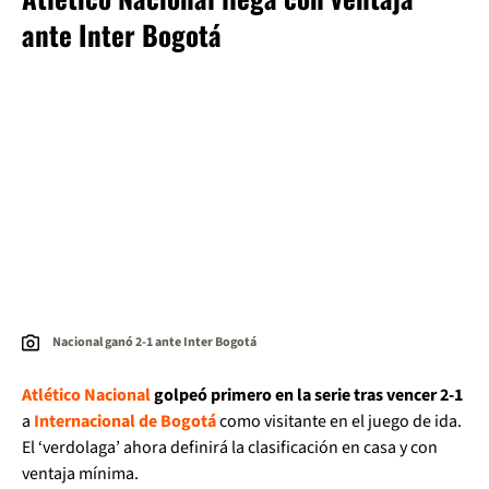
ante Inter Bogotá
Nacional ganó 2-1 ante Inter Bogotá
Atlético Nacional
golpeó primero en la serie tras vencer 2-1
a
Internacional de Bogotá
como visitante en el juego de ida.
El ‘verdolaga’ ahora definirá la clasificación en casa y con
ventaja mínima.