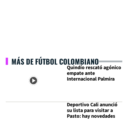
MÁS DE FÚTBOL COLOMBIANO
Quindío rescató agónico
empate ante
Internacional Palmira
Deportivo Cali anunció
su lista para visitar a
Pasto: hay novedades