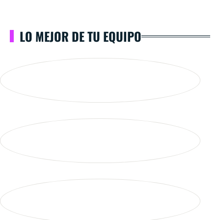
LO MEJOR DE TU EQUIPO