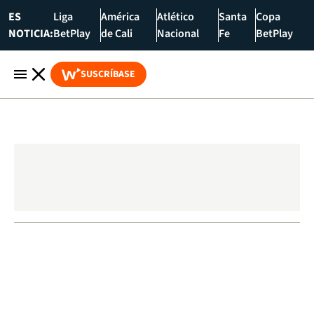
ES
Liga
América
Atlético
Santa
Copa
NOTICIA:
BetPlay
de Cali
Nacional
Fe
BetPlay
SUSCRÍBASE