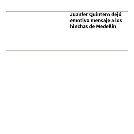
Juanfer Quintero dejó
emotivo mensaje a los
hinchas de Medellín