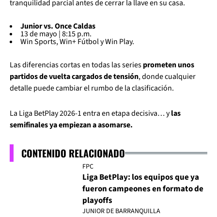
tranquilidad parcial antes de cerrar la llave en su casa.
Junior vs. Once Caldas
13 de mayo | 8:15 p.m.
Win Sports, Win+ Fútbol y Win Play.
Las diferencias cortas en todas las series
prometen unos
partidos de vuelta cargados de tensión
, donde cualquier
detalle puede cambiar el rumbo de la clasificación.
La Liga BetPlay 2026-1 entra en etapa decisiva… y
las
semifinales ya empiezan a asomarse.
CONTENIDO RELACIONADO
FPC
Liga BetPlay: los equipos que ya
fueron campeones en formato de
playoffs
JUNIOR DE BARRANQUILLA