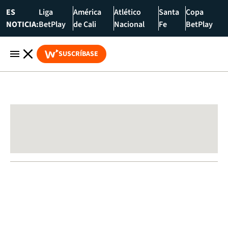
ES
Liga
América
Atlético
Santa
Copa
NOTICIA:
BetPlay
de Cali
Nacional
Fe
BetPlay
SUSCRÍBASE