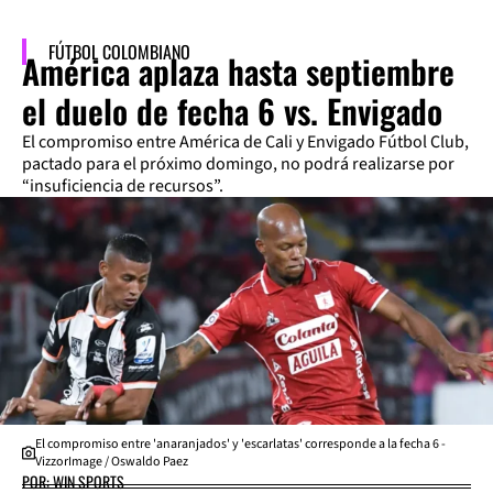
FÚTBOL COLOMBIANO
América aplaza hasta septiembre
el duelo de fecha 6 vs. Envigado
El compromiso entre América de Cali y Envigado Fútbol Club,
pactado para el próximo domingo, no podrá realizarse por
“insuficiencia de recursos”.
El compromiso entre 'anaranjados' y 'escarlatas' corresponde a la fecha 6 -
VizzorImage / Oswaldo Paez
POR: WIN SPORTS