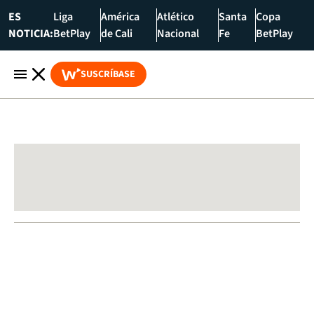
ES
Liga
América
Atlético
Santa
Copa
NOTICIA:
BetPlay
de Cali
Nacional
Fe
BetPlay
SUSCRÍBASE