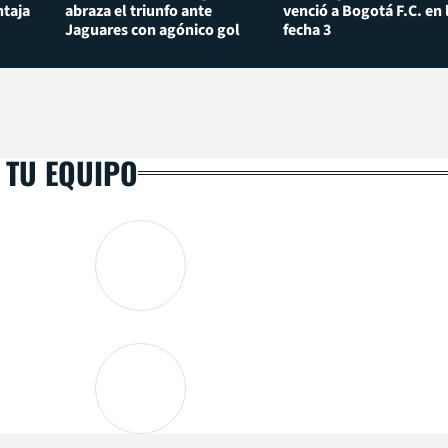
taja
abraza el triunfo ante
venció a Bogotá F.C. en 
Jaguares con agónico gol
fecha 3
 TU EQUIPO