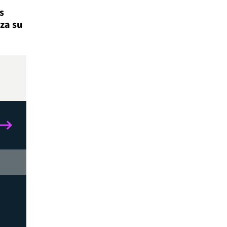
s
za su