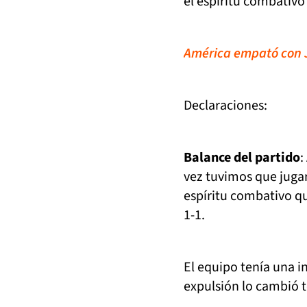
el espíritu combativo
América empató con J
Declaraciones:
Balance del partido
:
vez tuvimos que juga
espíritu combativo qu
1-1.
El equipo tenía una 
expulsión lo cambió t