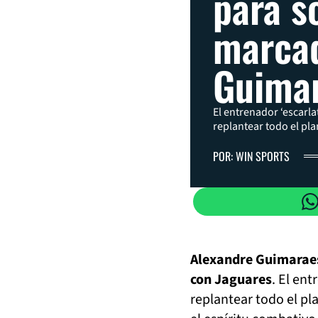
para s
marca
Guima
El entrenador ‘escarla
replantear todo el pl
POR: WIN SPORTS
Alexandre Guimaraes
con Jaguares
. El ent
replantear todo el pl