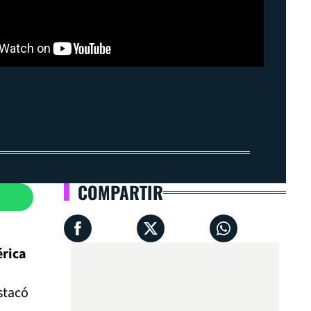
COMPARTIR
érica
stacó