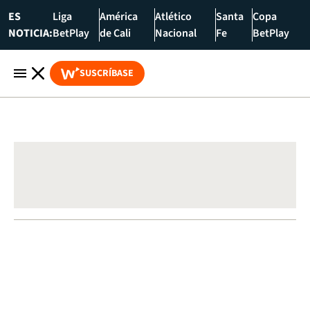
ES
Liga
América
Atlético
Santa
Copa
NOTICIA:
BetPlay
de Cali
Nacional
Fe
BetPlay
SUSCRÍBASE