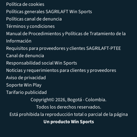
Política de cookies
Políticas generales SAGRILAFT Win Sports
Políticas canal de denuncia
Términos y condiciones
Manual de Procedimientos y Políticas de Tratamiento de la
Información
Requisitos para proveedores y clientes SAGRILAFT-PTEE
Canal de denuncia
Responsabilidad social Win Sports
Noticias y requerimientos para clientes y proveedores
Aviso de privacidad
Soporte Win Play
Tarifario publicidad
Copyright© 2026, Bogotá - Colombia.
Todos los derechos reservados.
Está prohibida la reproducción total o parcial de la página
Un producto Win Sports