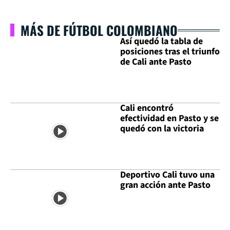
MÁS DE FÚTBOL COLOMBIANO
Así quedó la tabla de
posiciones tras el triunfo
de Cali ante Pasto
Cali encontró
efectividad en Pasto y se
quedó con la victoria
Deportivo Cali tuvo una
gran acción ante Pasto