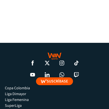
SUSCRÍBASE
Copa Colombia
Liga Dimayor
Liga Femenina
SuperLiga