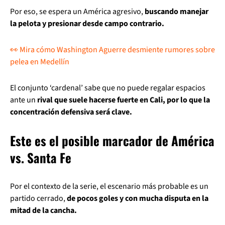
Por eso, se espera un América agresivo,
buscando manejar
la pelota y presionar desde campo contrario.
👀 Mira cómo Washington Aguerre desmiente rumores sobre
pelea en Medellín
El conjunto ‘cardenal’ sabe que no puede regalar espacios
ante un
rival que suele hacerse fuerte en Cali, por lo que la
concentración defensiva será clave.
Este es el posible marcador de América
vs. Santa Fe
Por el contexto de la serie, el escenario más probable es un
partido cerrado,
de pocos goles y con mucha disputa en la
mitad de la cancha.