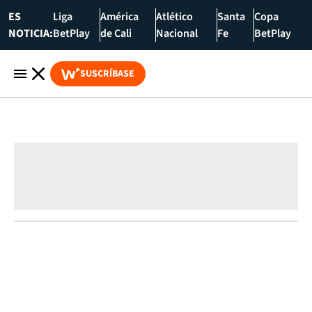
ES
Liga
América
Atlético
Santa
Copa
NOTICIA:
BetPlay
de Cali
Nacional
Fe
BetPlay
SUSCRÍBASE