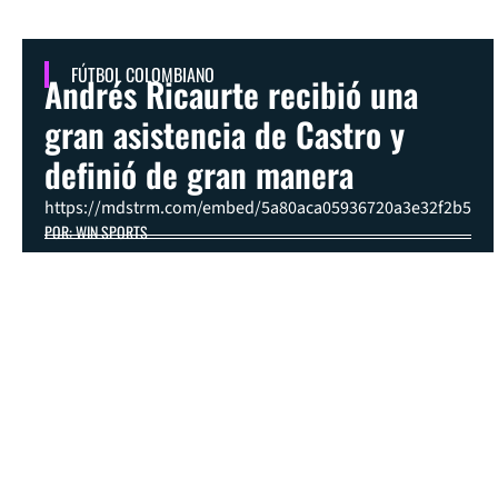
FÚTBOL COLOMBIANO
Andrés Ricaurte recibió una
gran asistencia de Castro y
definió de gran manera
https://mdstrm.com/embed/5a80aca05936720a3e32f2b5
POR: WIN SPORTS