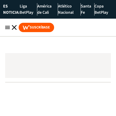
ES
Liga
América
Atlético
Santa
Copa
NOTICIA:
BetPlay
de Cali
Nacional
Fe
BetPlay
SUSCRÍBASE