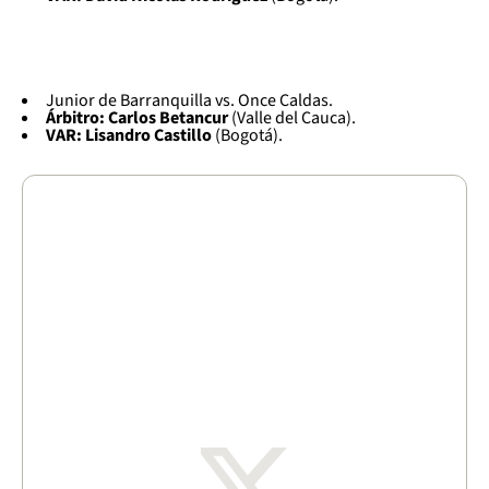
Junior de Barranquilla vs. Once Caldas.
Árbitro: Carlos Betancur
(Valle del Cauca).
VAR: Lisandro Castillo
(Bogotá).