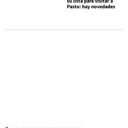
su lista para visitar a
Pasto: hay novedades