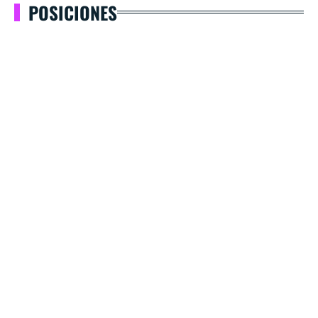
POSICIONES