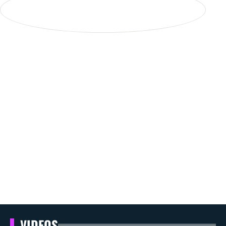
VIDEOS