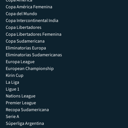
Copa América Femenina
Copa del Mundo
Copa Intercontinental India
Copa Libertadores
Copa Libertadores Femenina
Copa Sudamericana
Eliminatorias Europa
Eliminatorias Sudamericanas
Europa League
European Championship
Kirin Cup
La Liga
Ligue 1
Nations League
Premier League
Recopa Sudamericana
Serie A
Súperliga Argentina