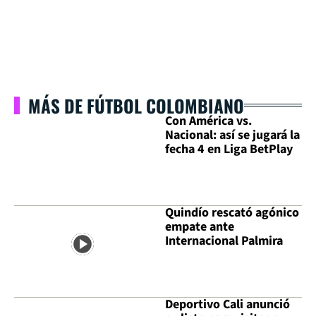
MÁS DE FÚTBOL COLOMBIANO
Con América vs.
Nacional: así se jugará la
fecha 4 en Liga BetPlay
Quindío rescató agónico
empate ante
Internacional Palmira
Deportivo Cali anunció