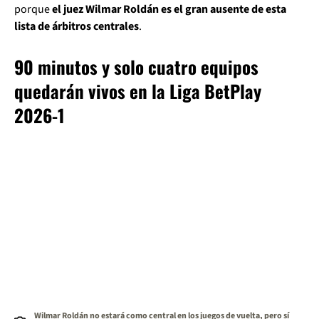
porque
el juez Wilmar Roldán es el gran ausente de esta
lista de árbitros centrales
.
90 minutos y solo cuatro equipos
quedarán vivos en la Liga BetPlay
2026-1
Wilmar Roldán no estará como central en los juegos de vuelta, pero sí