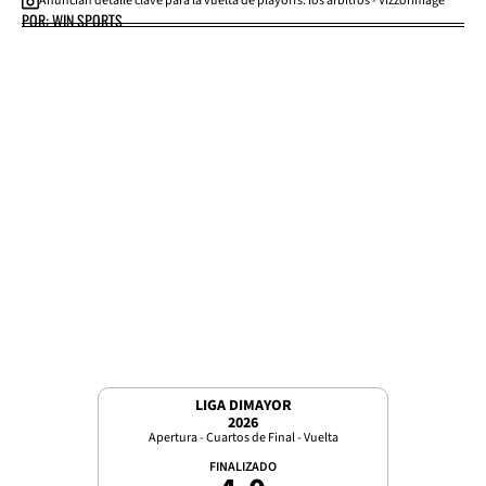
Anuncian detalle clave para la vuelta de playoffs: los árbitros - VizzorImage
POR: WIN SPORTS
LIGA DIMAYOR
2026
Apertura - Cuartos de Final - Vuelta
FINALIZADO