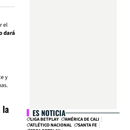
 el
zo dará
te y
has.
 la
ES NOTICIA
LIGA BETPLAY
AMÉRICA DE CALI
ATLÉTICO NACIONAL
SANTA FE