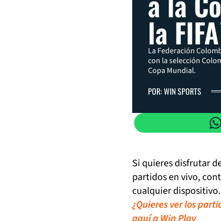
a la C
la FIF
La Federación Colombi
con la selección Colom
Copa Mundial.
POR: WIN SPORTS
Si quieres disfrutar 
partidos en vivo, con
cualquier dispositivo.
¿Quieres ver los part
aquí a Win Play