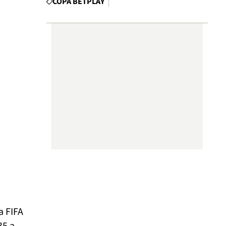
COPA BETPLAY
a FIFA
35 a