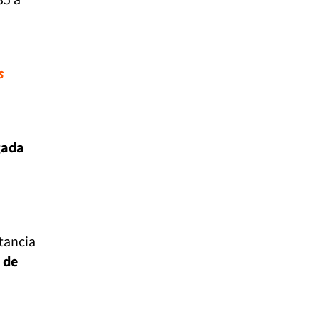
s
gada
tancia
 de