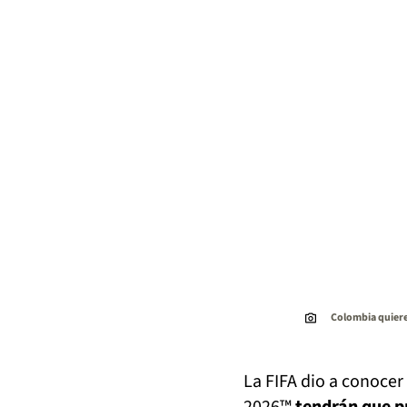
Colombia quiere
La FIFA dio a conocer 
2026™
tendrán que pr