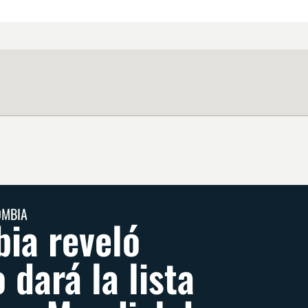
OMBIA
ia reveló
 dará la lista