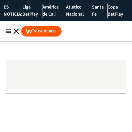
ES
Liga
América
Atlético
Santa
Copa
NOTICIA:
BetPlay
de Cali
Nacional
Fe
BetPlay
SUSCRÍBASE