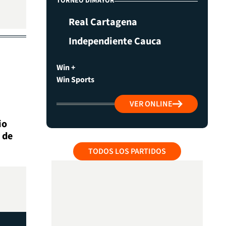
TORNEO DIMAYOR
Real Cartagena
Independiente Cauca
Win +
Win Sports
VER ONLINE
io
 de
TODOS LOS PARTIDOS