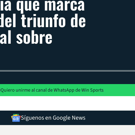
ía que marca
del triunfo de
al sobre
Quiero unirme al canal de WhatsApp de Win Sports
Síguenos en Google News