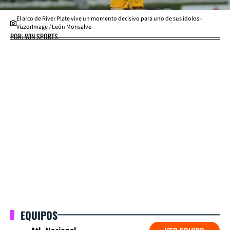
El arco de River Plate vive un momento decisivo para uno de sus ídolos -
VizzorImage / León Monsalve
POR: WIN SPORTS
EQUIPOS