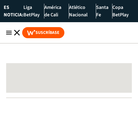
ES
Liga
América
Atlético
Santa
Copa
NOTICIA:
BetPlay
de Cali
Nacional
Fe
BetPlay
SUSCRÍBASE