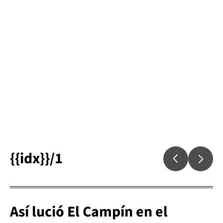
{{idx}}/1
Así lució El Campín en el