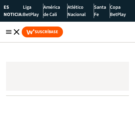
ES
Liga
América
Atlético
Santa
Copa
NOTICIA:
BetPlay
de Cali
Nacional
Fe
BetPlay
SUSCRÍBASE