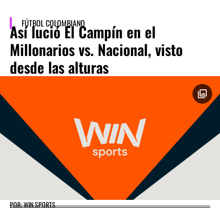
FÚTBOL COLOMBIANO
Así lució El Campín en el
Millonarios vs. Nacional, visto
desde las alturas
POR: WIN SPORTS