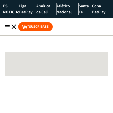
ES
Liga
América
Atlético
Santa
Copa
NOTICIA:
BetPlay
de Cali
Nacional
Fe
BetPlay
SUSCRÍBASE