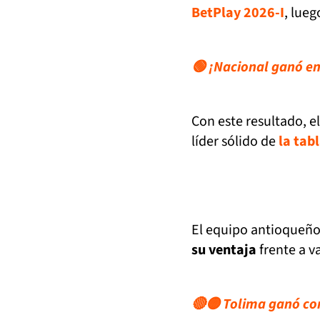
BetPlay 2026-I
, lue
🟢 ¡Nacional ganó en 
Con este resultado, e
líder sólido de
la tab
El equipo antioqueño 
su ventaja
frente a v
🔴🟡 Tolima ganó con 