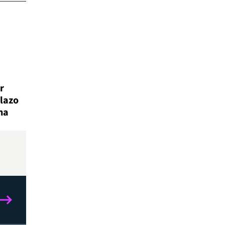
r
lazo
na