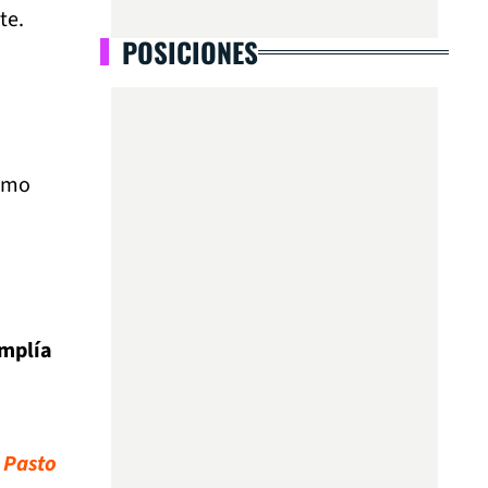
te.
POSICIONES
omo
mplía
e Pasto