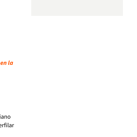
en la
biano
rfilar