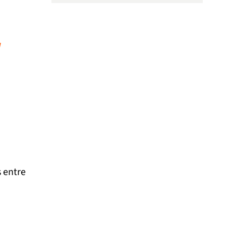
a
s entre