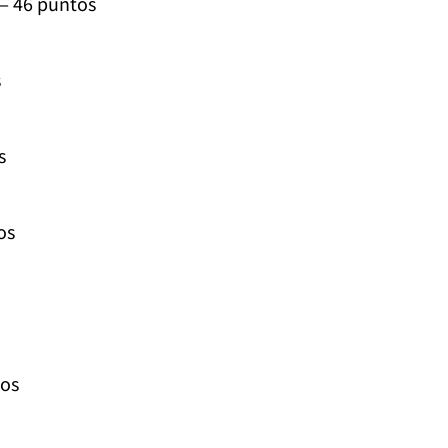
 46 puntos
s
s
os
tos