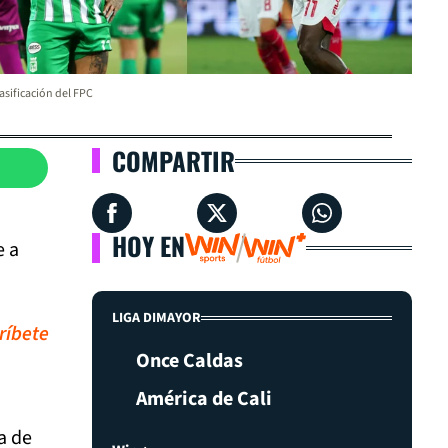
asificación del FPC
COMPARTIR
HOY EN
e a
LIGA DIMAYOR
ríbete
Once Caldas
América de Cali
a de