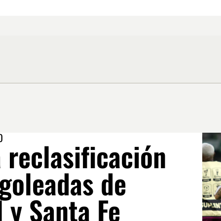
O
a reclasificación
 goleadas de
 y Santa Fe