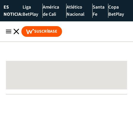
ES
Liga
América
Atlético
Santa
Copa
NOTICIA:
BetPlay
de Cali
Nacional
Fe
BetPlay
SUSCRÍBASE