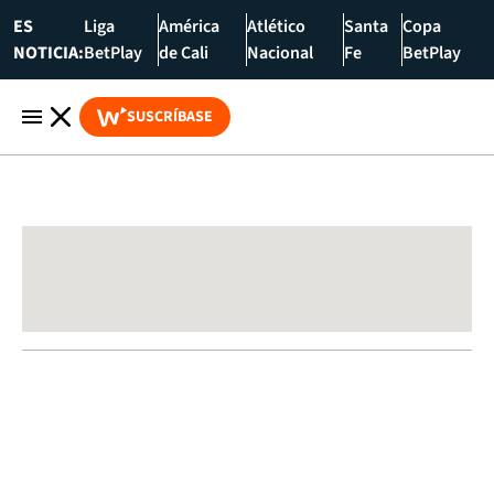
ES
Liga
América
Atlético
Santa
Copa
NOTICIA:
BetPlay
de Cali
Nacional
Fe
BetPlay
SUSCRÍBASE