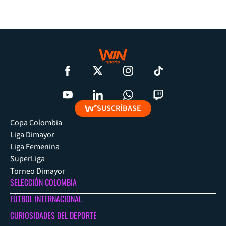
SUSCRÍBASE
Copa Colombia
Liga Dimayor
Liga Femenina
SuperLiga
Torneo Dimayor
SELECCIÓN COLOMBIA
FÚTBOL INTERNACIONAL
CURIOSIDADES DEL DEPORTE