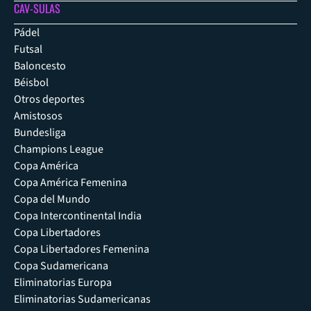
CAV-SULAS
Pádel
Futsal
Baloncesto
Béisbol
Otros deportes
Amistosos
Bundesliga
Champions League
Copa América
Copa América Femenina
Copa del Mundo
Copa Intercontinental India
Copa Libertadores
Copa Libertadores Femenina
Copa Sudamericana
Eliminatorias Europa
Eliminatorias Sudamericanas