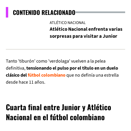
CONTENIDO RELACIONADO
ATLÉTICO NACIONAL
Atlético Nacional enfrenta varias
sorpresas para visitar a Junior
Tanto 'tiburón' como 'verdolaga' vuelven a la pelea
definitiva,
tensionando el pulso por el título en un duelo
clásico del
fútbol colombiano
que no definía una estrella
desde hace 11 años.
Cuarta final entre Junior y Atlético
Nacional en el fútbol colombiano