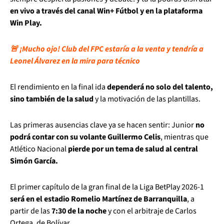
en vivo a través del canal Win+ Fútbol y en la plataforma
Win Play.
🚨 ¡Mucho ojo! Club del FPC estaría a la venta y tendría a
Leonel Álvarez en la mira para técnico
El rendimiento en la final ida
dependerá no solo del talento,
sino también de la salud
y la motivación de las plantillas.
Las primeras ausencias clave ya se hacen sentir: Junior
no
podrá contar con su volante Guillermo Celis
, mientras que
Atlético Nacional
pierde por un tema de salud al central
Simón García.
El primer capítulo de la gran final de la Liga BetPlay 2026-1
será en el estadio Romelio Martínez de Barranquilla
, a
partir de las
7:30 de la noche
y con el arbitraje de Carlos
Ortega, de Bolívar.