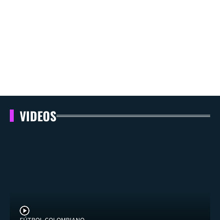
VIDEOS