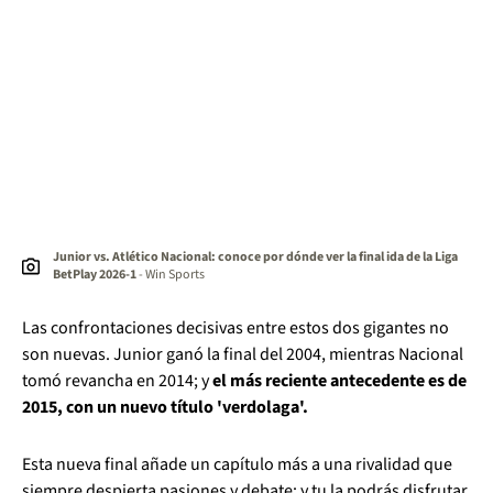
Junior vs. Atlético Nacional: conoce por dónde ver la final ida de la Liga
BetPlay 2026-1
- Win Sports
Las confrontaciones decisivas entre estos dos gigantes no
son nuevas. Junior ganó la final del 2004, mientras Nacional
tomó revancha en 2014; y
el más reciente antecedente es de
2015, con un nuevo título 'verdolaga'.
Esta nueva final añade un capítulo más a una rivalidad que
siempre despierta pasiones y debate: y tu la podrás disfrutar