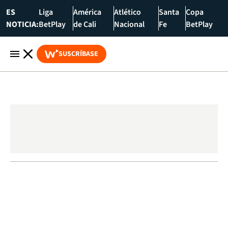
ES
Liga
América
Atlético
Santa
Copa
NOTICIA:
BetPlay
de Cali
Nacional
Fe
BetPlay
SUSCRÍBASE